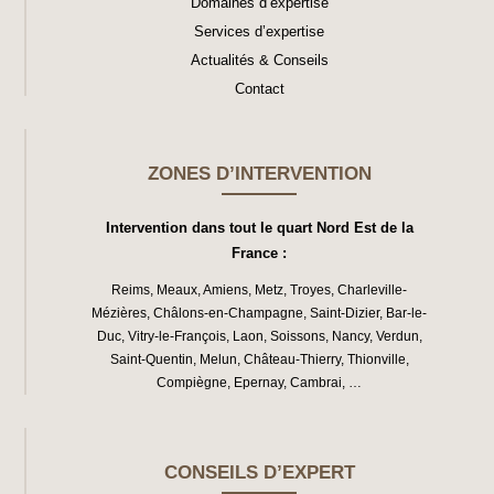
Domaines d’expertise
Services d’expertise
Actualités & Conseils
Contact
ZONES D’INTERVENTION
Intervention dans tout le quart Nord Est de la
France :
Reims
,
Meaux
,
Amiens
,
Metz
,
Troyes
,
Charleville-
Mézières
,
Châlons-en-Champagne
,
Saint-Dizier
,
Bar-le-
Duc
,
Vitry-le-François
,
Laon
,
Soissons
,
Nancy
,
Verdun
,
Saint-Quentin
,
Melun
,
Château-Thierry
,
Thionville
,
Compiègne
,
Epernay
,
Cambrai
, …
CONSEILS D’EXPERT